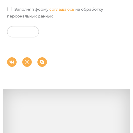
Заполняя форму
соглашаюсь
на обработку
персональных данных
V
I
S
k
n
k
s
y
t
p
a
e
g
r
a
m